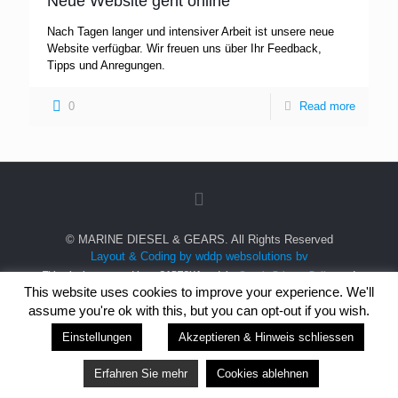
Neue Website geht online
Nach Tagen langer und intensiver Arbeit ist unsere neue
Website verfügbar. Wir freuen uns über Ihr Feedback,
Tipps und Anregungen.
0
Read more
© MARINE DIESEL & GEARS. All Rights Reserved
Layout & Coding by wddp websolutions bv
This site is protected by reCAPTCHA and the
Google Privacy Policy
and
This website uses cookies to improve your experience. We'll
Terms of Service
apply.
assume you're ok with this, but you can opt-out if you wish.
Einstellungen
Akzeptieren & Hinweis schliessen
Erfahren Sie mehr
Cookies ablehnen