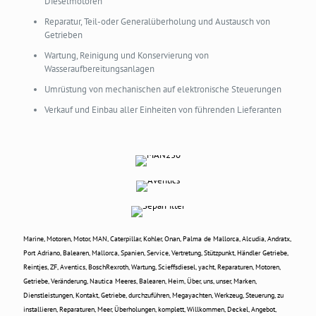
Dieselmotoren
Reparatur, Teil-oder Generalüberholung und Austausch von
Getrieben
Wartung, Reinigung und Konservierung von
Wasseraufbereitungsanlagen
Umrüstung von mechanischen auf elektronische Steuerungen
Verkauf und Einbau aller Einheiten von führenden Lieferanten
Marine, Motoren, Motor, MAN, Caterpillar, Kohler, Onan, Palma de Mallorca, Alcudia, Andratx,
Port Adriano, Balearen, Mallorca, Spanien, Service, Vertretung, Stützpunkt, Händler Getriebe,
Reintjes, ZF, Aventics, BoschRexroth, Wartung, Scieffsdiesel, yacht, Reparaturen, Motoren,
Getriebe, Veränderung, Nautica Meeres, Balearen, Heim, Über, uns, unser, Marken,
Dienstleistungen, Kontakt, Getriebe, durchzuführen, Megayachten, Werkzeug, Steuerung, zu
installieren, Reparaturen, Meer, Überholungen, komplett, Willkommen, Deckel, Angebot,