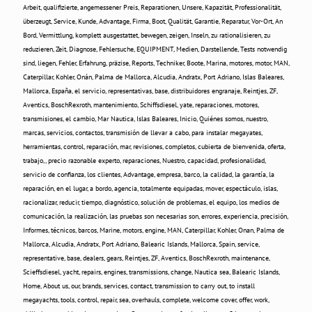
Arbeit, qualifizierte, angemessener Preis, Reparationen, Unsere, Kapazität, Professionalität,
überzeugt, Service, Kunde, Advantage, Firma, Boot, Qualität, Garantie, Reparatur, Vor-Ort, An
Bord, Vermittlung, komplett ausgestattet, bewegen, zeigen, Inseln, zu rationalisieren, zu
reduzieren, Zeit, Diagnose, Fehlersuche, EQUIPMENT, Medien, Darstellende, Tests notwendig
sind, liegen, Fehler, Erfahrung, präzise, ​​Reports, Techniker, Boote, Marina, motores, motor, MAN,
Caterpillar, Kohler, Onán, Palma de Mallorca, Alcudia, Andratx, Port Adriano, Islas Baleares,
Mallorca, España, el servicio, representativas, base, distribuidores engranaje, Reintjes, ZF,
Aventics, BoschRexroth, mantenimiento, Schiffsdiesel, yate, reparaciones, motores,
transmisiones, el cambio, Mar Nautica, Islas Baleares, Inicio, Quiénes somos, nuestro,
marcas, servicios, contactos, transmisión de llevar a cabo, para instalar megayates,
herramientas, control, reparación, mar, revisiones, completos, cubierta de bienvenida, oferta,
trabajo,, precio razonable experto, reparaciones, Nuestro, capacidad, profesionalidad,
servicio de confianza, los clientes, Advantage, empresa, barco, la calidad, la garantía, la
reparación, en el lugar, a bordo, agencia, totalmente equipadas, mover, espectáculo, islas,
racionalizar, reducir, tiempo, diagnóstico, solución de problemas, el equipo, los medios de
comunicación, la realización, las pruebas son necesarias son, errores, experiencia, precisión,
Informes, técnicos, barcos, Marine, motors, engine, MAN, Caterpillar, Kohler, Onan, Palma de
Mallorca, Alcudia, Andratx, Port Adriano, Balearic Islands, Mallorca, Spain, service,
representative, base, dealers, gears, Reintjes, ZF, Aventics, BoschRexroth, maintenance,
Scieffsdiesel, yacht, repairs, engines, transmissions, change, Nautica sea, Balearic Islands,
Home, About us, our, brands, services, contact, transmission to carry out, to install
megayachts, tools, control, repair, sea, overhauls, complete, welcome cover, offer, work,